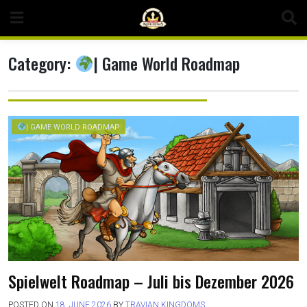
Skip
to
content
Category:
| Game World Roadmap
| GAME WORLD ROADMAP
Spielwelt Roadmap – Juli bis Dezember 2026
POSTED ON
18. JUNE 2026
BY
TRAVIAN KINGDOMS