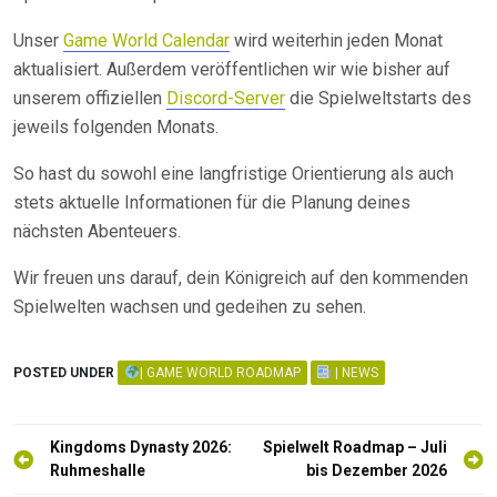
Unser
Game World Calendar
wird weiterhin jeden Monat
aktualisiert. Außerdem veröffentlichen wir wie bisher auf
unserem offiziellen
Discord-Server
die Spielweltstarts des
jeweils folgenden Monats.
So hast du sowohl eine langfristige Orientierung als auch
stets aktuelle Informationen für die Planung deines
nächsten Abenteuers.
Wir freuen uns darauf, dein Königreich auf den kommenden
Spielwelten wachsen und gedeihen zu sehen.
POSTED UNDER
| GAME WORLD ROADMAP
| NEWS
Post
Kingdoms Dynasty 2026:
Spielwelt Roadmap – Juli
navigation
Ruhmeshalle
bis Dezember 2026