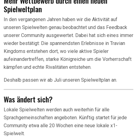
Mehr Wettbewerb durch einen neuen
Spielweltplan
In den vergangenen Jahren haben wir die Aktivität auf
unseren Spielwelten genau beobachtet und das Feedback
unserer Community ausgewertet. Dabei hat sich eines immer
wieder bestätigt: Die spannendsten Erlebnisse in Travian
Kingdoms entstehen dort, wo viele aktive Spieler
aufeinandertreffen, starke Königreiche um die Vorherrschaft
kämpfen und echte Rivalitäten entstehen.
Deshalb passen wir ab Juli unseren Spielweltplan an.
Was ändert sich?
Lokale Spielwelten werden auch weiterhin für alle
Sprachgemeinschaften angeboten. Künftig startet für jede
Community etwa alle 20 Wochen eine neue lokale x1-
Spielwelt.