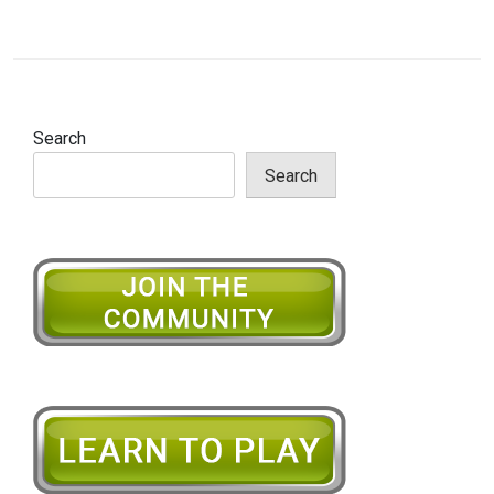
Search
Search