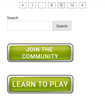
Posts
1
…
8
9
10
pagination
Search
Search