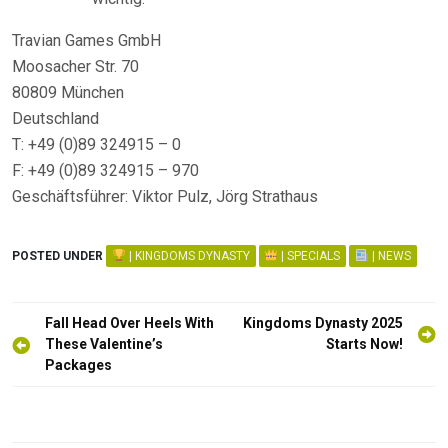
Travian Games GmbH
Moosacher Str. 70
80809 München
Deutschland
T: +49 (0)89 324915 – 0
F: +49 (0)89 324915 – 970
Geschäftsführer: Viktor Pulz, Jörg Strathaus
POSTED UNDER
| KINGDOMS DYNASTY
| SPECIALS
| NEWS
Post
Fall Head Over Heels With
Kingdoms Dynasty 2025
navigation
These Valentine’s
Starts Now!
Packages