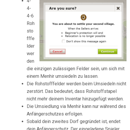
4-
4-
4-6
Roh
sto
fffe
lder
wer
den
die einzigen zulässigen Felder sein, um sich mit
einem Menhir umsiedeln zu lassen.
Die Rohstofffelder werden beim Umsiedeln nicht
zerstört. Das bedeutet, dass Rohstoffstapel
nicht mehr deinem Inventar hinzugefügt werden.
Die Umsiedlung via Menhir kann nur während des
Anfängerschutzes erfolgen.
Sobald dein zweites Dorf gegründet ist, endet
dein Anfängerschutz. Der eingeladene Spieler